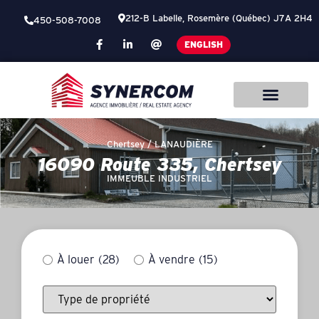
212-B Labelle, Rosemère (Québec) J7A 2H4
450-508-7008
ENGLISH
Chertsey /
LANAUDIÈRE
16090 Route 335, Chertsey
IMMEUBLE INDUSTRIEL
À louer
(28)
À vendre
(15)