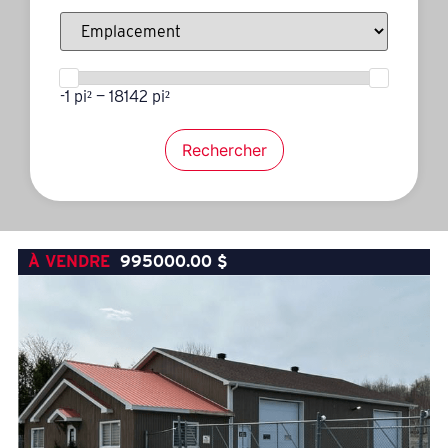
-1 pi² — 18142 pi²
Rechercher
À VENDRE
995000.00
$