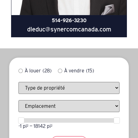
514-926-3230
dleduc@synercomcanada.com
À louer
(28)
À vendre
(15)
-1 pi² — 18142 pi²