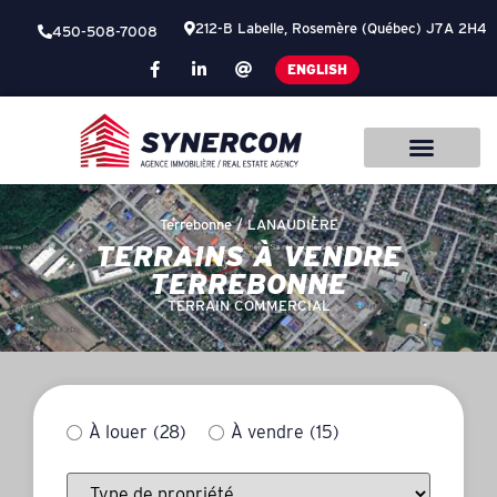
212-B Labelle, Rosemère (Québec) J7A 2H4
450-508-7008
ENGLISH
Terrebonne /
LANAUDIÈRE
TERRAINS À VENDRE
TERREBONNE
TERRAIN COMMERCIAL
À louer
(28)
À vendre
(15)