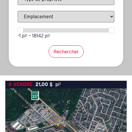
-1 pi² — 18142 pi²
Rechercher
À VENDRE
21,00
$
pi²