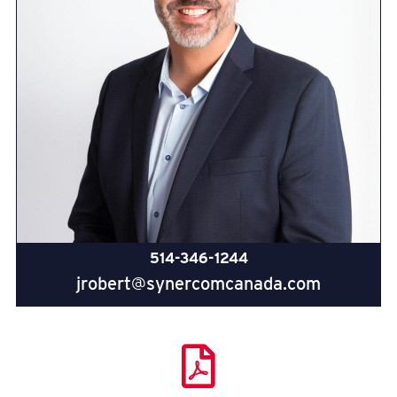
514-346-1244
jrobert@synercomcanada.com