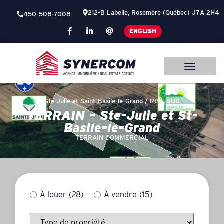
212-B Labelle, Rosemère (Québec) J7A 2H4
450-508-7008
ENGLISH
Ste-Julie et Saint-Basile-le-Grand /
RIVE-SUD
TERRAIN – Ste-Julie et St-
Basile-le-Grand
TERRAIN COMMERCIAL
À louer
(28)
À vendre
(15)