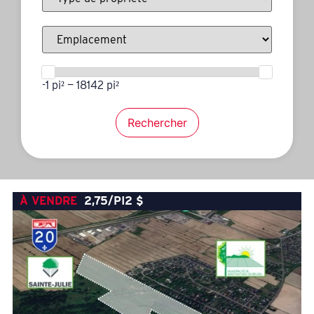
-1 pi² — 18142 pi²
Rechercher
À VENDRE
2,75/PI2
$