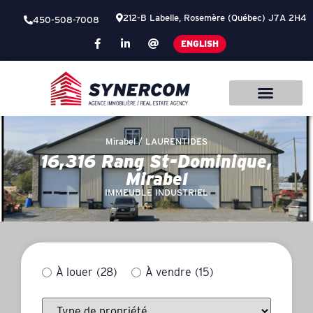
212-B Labelle, Rosemère (Québec) J7A 2H4
450-508-7008
ENGLISH
Mirabel /
LAURENTIDES
16,316 Rang St-Dominique,
Mirabel
IMMEUBLE INDUSTRIEL
À louer
(28)
À vendre
(15)