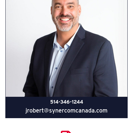
514-346-1244
jrobert@synercomcanada.com