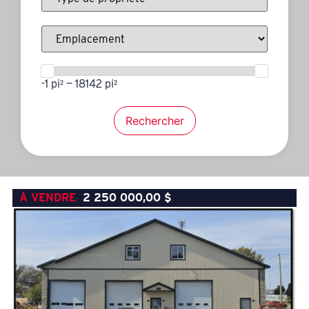
-1 pi² — 18142 pi²
Rechercher
À VENDRE
2 250 000,00
$