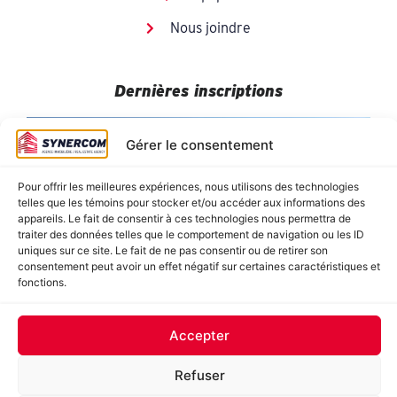
Nous joindre
Dernières inscriptions
Gérer le consentement
Pour offrir les meilleures expériences, nous utilisons des technologies
telles que les témoins pour stocker et/ou accéder aux informations des
appareils. Le fait de consentir à ces technologies nous permettra de
traiter des données telles que le comportement de navigation ou les ID
uniques sur ce site. Le fait de ne pas consentir ou de retirer son
consentement peut avoir un effet négatif sur certaines caractéristiques et
fonctions.
884-890 RUE DE SAINT-JOVITE, MONT-TREMBLANT
8478 Hochelaga, Montréal (Tétreaultville)
20550 Chemin De La Côte Nord, Mirabel
J.Oswald Forest, Saint-Roch-de-l’Achigan
62 Saint-Charles, Sainte-Thérèse
Accepter
Refuser
© 2025 Synercom inc. Tous droits réservés. | Hébergement et réalisation :
Optilog Informatique inc.
|
Politique de confidentialité