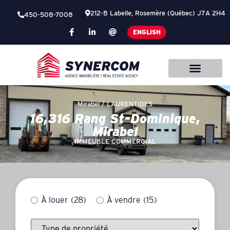
212-B Labelle, Rosemère (Québec) J7A 2H4
450-508-7008
ENGLISH
Mirabel /
LAURENTIDES
16,316 Rang St-Dominique,
Mirabel
IMMEUBLE COMMERCIAL
À louer
(28)
À vendre
(15)