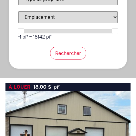
-1 pi² — 18142 pi²
Rechercher
À LOUER
18.00
$
pi²